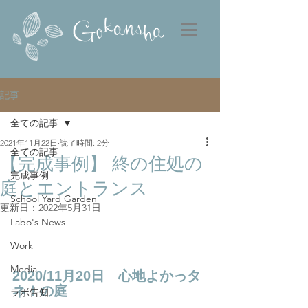
記事
全ての記事
2021年11月22日
読了時間: 2分
全ての記事
【完成事例】 終の住処の
完成事例
庭とエントランス
School Yard Garden
更新日：
2022年5月31日
Labo's News
Work
Media
2020/11月20日　心地よかっタ
ネ！の庭
ラボ告知