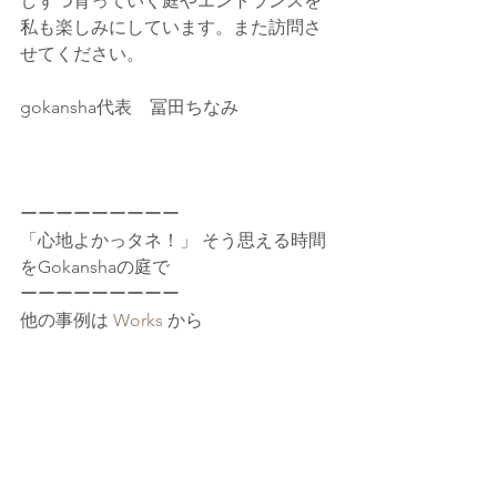
しずつ育っていく庭やエントランスを
私も楽しみにしています。また訪問さ
せてください。
gokansha代表　冨田ちなみ
ーーーーーーーーー
「心地よかっタネ！」 そう思える時間
をGokanshaの庭で
ーーーーーーーーー
他の事例は 
Works 
から
#完成事例
#仕事のこと
#TOPに表示
仕事のこと
完成事例