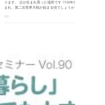
2020年6月10日
読了時間: 2分
手づくり茶葉販売します
和歌山県白浜町の山間部 ここに私のルーツがあ
ります。 父が生まれ育った場所です 1938年生
まれ、第二次世界大戦が始まる頃でしょうか 父
が中学を卒業し、職業訓練学校に行くために山
を降りる頃は まだ、きちんとした道もなく電気
もガスもない場所でした...