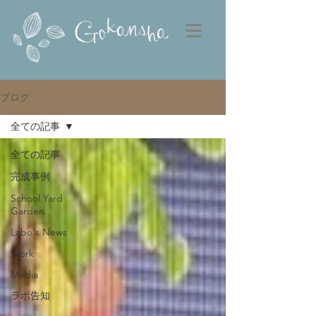
ブログ
全ての記事
全ての記事
完成事例
School Yard
Garden
Labo's News
Work
Media
ラボ告知