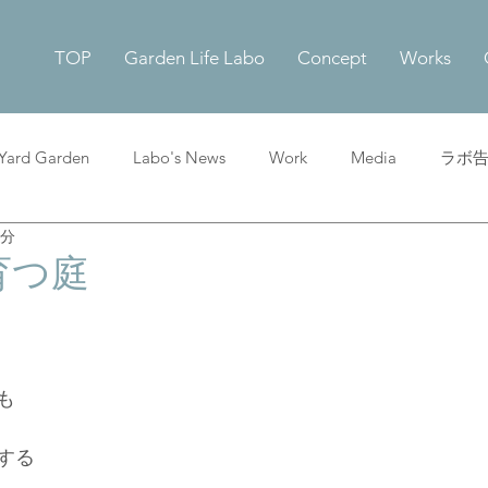
TOP
Garden Life Labo
Concept
Works
 Yard Garden
Labo's News
Work
Media
ラボ
2分
育つ庭
も
する