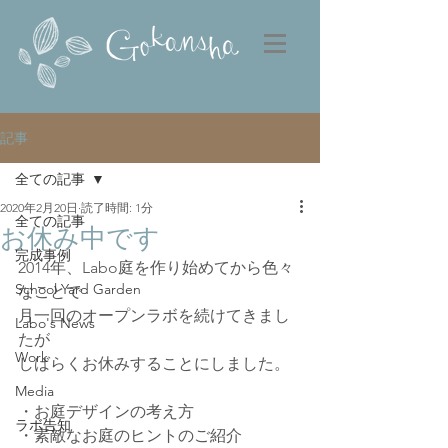
記事
全ての記事
2020年2月20日
読了時間: 1分
全ての記事
お休み中です
完成事例
2014年、Labo庭を作り始めてから色々
School Yard Garden
なことで
月一回のオープンラボを続けてきまし
Labo's News
たが
Work
しばらくお休みすることにしました。
Media
・お庭デザインの考え方
ラボ告知
・素敵なお庭のヒントのご紹介