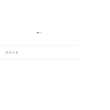
コメント
12月15日（日）
6月28日みんぐるDAY
コメントを追加…