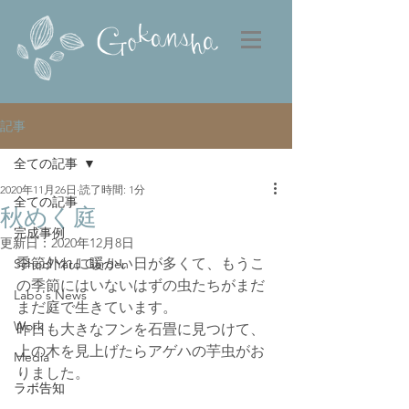
記事
全ての記事
2020年11月26日
読了時間: 1分
全ての記事
秋めく庭
完成事例
更新日：
2020年12月8日
季節外れに暖かい日が多くて、もうこ
School Yard Garden
の季節にはいないはずの虫たちがまだ
Labo's News
まだ庭で生きています。
Work
昨日も大きなフンを石畳に見つけて、
上の木を見上げたらアゲハの芋虫がお
Media
りました。
ラボ告知