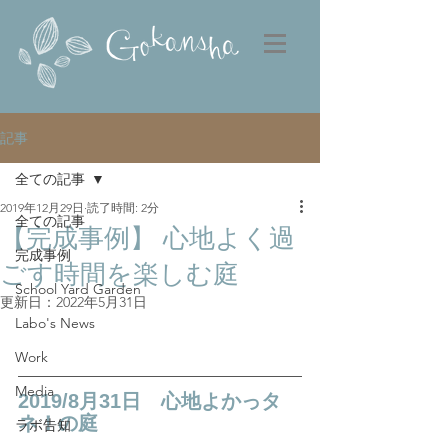
記事
全ての記事
2019年12月29日
読了時間: 2分
全ての記事
【完成事例】 心地よく過
完成事例
ごす時間を楽しむ庭
School Yard Garden
更新日：
2022年5月31日
Labo's News
Work
Media
2019/8月31日　心地よかっタ
ネ！の庭
ラボ告知