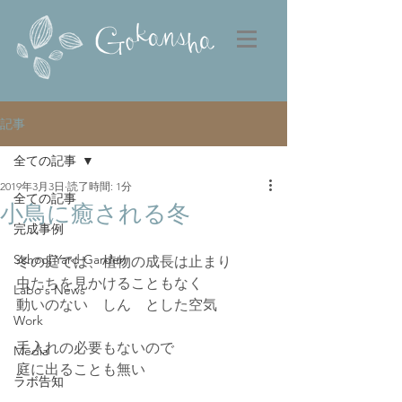
記事
全ての記事
2019年3月3日
読了時間: 1分
全ての記事
小鳥に癒される冬
完成事例
School Yard Garden
冬の庭では、植物の成長は止まり
虫たちを見かけることもなく
Labo's News
動いのない　しん　とした空気
Work
手入れの必要もないので
Media
庭に出ることも無い
ラボ告知