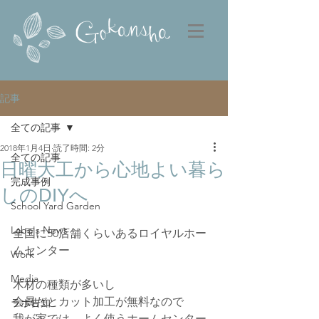
記事
全ての記事
2018年1月4日
読了時間: 2分
全ての記事
日曜大工から心地よい暮ら
完成事例
しのDIYへ
School Yard Garden
Labo's News
全国に50店舗くらいあるロイヤルホー
ムセンター
Work
Media
木材の種類が多いし
会員だとカット加工が無料なので
ラボ告知
我が家では、よく使うホームセンター