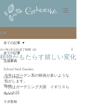
記事
全ての記事
2017年5月22日
読了時間: 2分
全ての記事
植物がもたらす嬉しい変化
完成事例
School Yard Garden
今年はガーデン系の映画が多いような
Labo's News
気がします。
Work
今回はガーデニング大国　イギリスら
しいお話
Media
ラボ告知