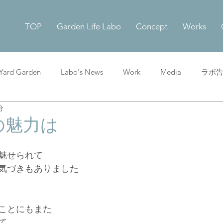
TOP
Garden Life Labo
Concept
Works
 Yard Garden
Labo's News
Work
Media
ラボ
分
の魅力は
魅せられて
気づきもありました
ことにもまた
て