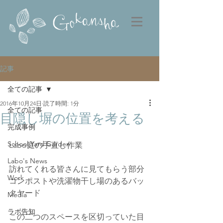
記事
全ての記事
2016年10月24日
読了時間: 1分
全ての記事
目隠し塀の位置を考える
完成事例
School Yard Garden
Labo庭の手直し作業
Labo's News
訪れてくれる皆さんに見てもらう部分
Work
コンポストや洗濯物干し場のあるバッ
クヤード
Media
ラボ告知
この二つのスペースを区切っていた目