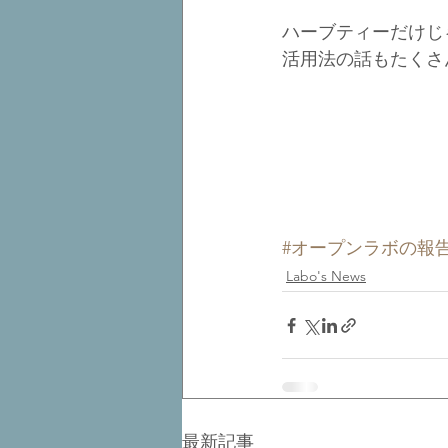
ハーブティーだけじ
活用法の話もたくさ
#オープンラボの報
Labo's News
最新記事