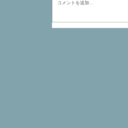
コメントを追加…
庭に紅葉する木がある風景
​ゴカンシャ
Copyright(C) 2016 Gokansha