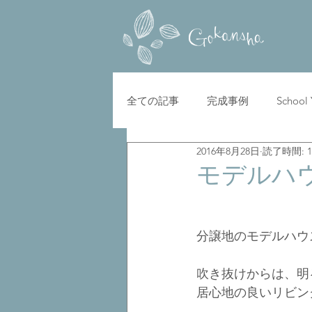
全ての記事
完成事例
School
2016年8月28日
読了時間: 
モデルハ
分譲地のモデルハウ
吹き抜けからは、明
居心地の良いリビン