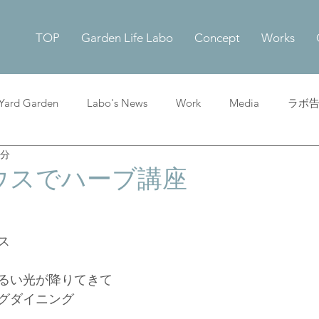
TOP
Garden Life Labo
Concept
Works
 Yard Garden
Labo's News
Work
Media
ラボ
1分
ウスでハーブ講座
ス
るい光が降りてきて
グダイニング