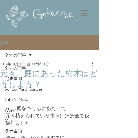
記事
全ての記事
2014年10月30日
読了時間: 1分
全ての記事
元々、庭にあった樹木はど
完成事例
うしよう？
School Yard Garden
Labo's News
Labo庭をつくるにあたって
Work
元々植えられていた木々はほぼ全て伐
Media
採しました
ラボ告知
唯一「藤」だけを残す事に