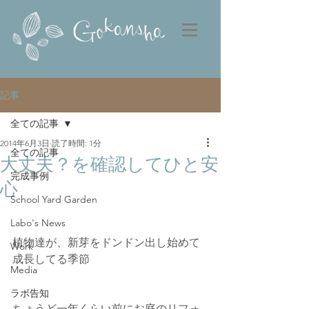
記事
全ての記事
2014年6月3日
読了時間: 1分
全ての記事
大丈夫？を確認してひと安
完成事例
心
School Yard Garden
Labo's News
植物達が、新芽をドンドン出し始めて
Work
成長してる季節
Media
ラボ告知
ちょうど一年くらい前にお庭のリフォ