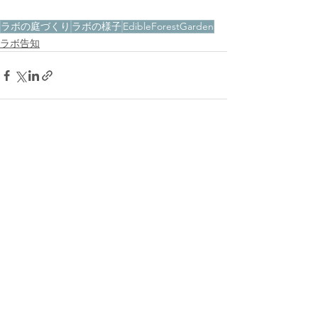
ラボの庭づくり
ラボの様子
EdibleForestGarden
ラボ告知
すべて表示
最新記事