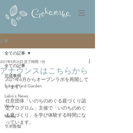
記事
全ての記事
2021年8月24日
読了時間: 1分
全ての記事
アナウンスはこちらから
完成事例
2021年6月からオープンラボを再開して
School Yard Garden
います。
Labo's News
任意団体「いのちのめぐる庭づくり認
Work
定プログロム」主催で「いのちのめぐ
る庭づくり」を学び体験する時間にな
Media
っています。
ラボ告知