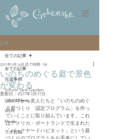
記事
全ての記事
2021年3月16日
読了時間: 1分
全ての記事
いのちのめぐる庭で景色
完成事例
が変わる
School Yard Garden
更新日：
2021年3月31日
Labo's News
2020年から友人たちと「いのちのめぐ
る庭づくり　認定プログラム」を作っ
Work
ていくことに取り組んでいます。これ
Media
はアメリカ・ポートランドで生まれた
「バックヤードハビタット」という庭
ラボ告知
づくりのプログラムをお手本にしてい